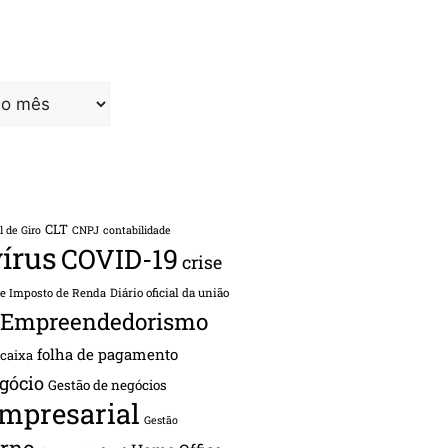
CLT
l de Giro
CNPJ
contabilidade
írus
COVID-19
crise
de Imposto de Renda
Diário oficial da união
Empreendedorismo
folha de pagamento
 caixa
gócio
Gestão de negócios
empresarial
Gestão
rno