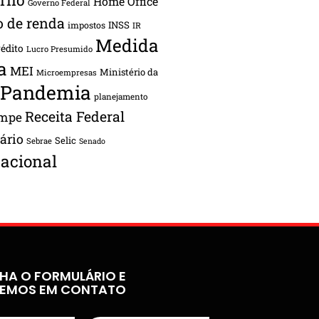
Home Office
Governo Federal
o de renda
INSS
impostos
IR
Medida
rédito
Lucro Presumido
a
MEI
Ministério da
Microempresas
Pandemia
planejamento
Receita Federal
ampe
tário
Selic
Sebrae
Senado
acional
HA O FORMULÁRIO E
REMOS EM CONTATO