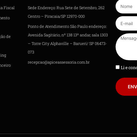
a Fiscal
Sede Endereço: Rua Sete de Setembro, 262
Centro – Piracaia/SP 12970-000
mento
Ponto de Atendimento São Paulo endereço:
Avenida Sagitário, nº 138 13º andar, sala 1303
ção de
– Torre City Alphaville – Barueri/ SP 06473-
073
ing
recepcao@apiceassessoria.com.br
nceiro
Li e co
ENV