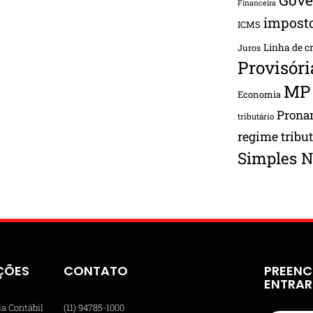
Financeira
impost
ICMS
Linha de c
Juros
Provisóri
MP
Economia
Pron
tributário
regime tribu
Simples N
ÇÕES
CONTATO
PREENC
ENTRA
ia Contábil
(11) 94785-1000