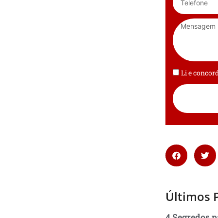
Li e conco
Últimos 
4 Segredos p