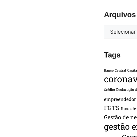
Arquivos
Tags
Banco Central
Capita
coronav
Declaração 
Crédito
empreendedor
FGTS
fluxo de
Gestão de ne
gestão 
Gove