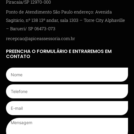
Piracaia/SP 12970-000
Ponto de Atendimento São Paulo endereço: Avenida
Sagitário, nº 138 13º andar, sala 1303 – Torre City Alphaville
– Barueri/ SP 06473-073
recepcao@apiceassessoria.com.br
PREENCHA O FORMULÁRIO E ENTRAREMOS EM
CONTATO