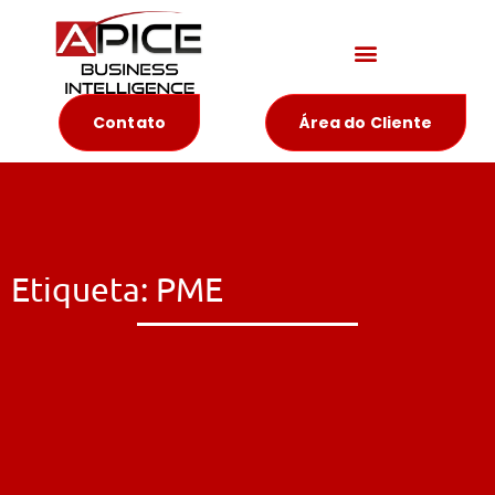
Materiais Educativos
Contato
Área do Cliente
Etiqueta: PME