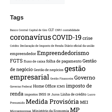
Tags
CLT
Banco Central
Capital de Giro
CNPJ
contabilidade
coronavírus
COVID-19
crise
Declaração de Imposto de Renda
Diário oficial da união
Crédito
Empreendedorismo
empreendedor
FGTS
Gestão
folha de pagamento
fluxo de caixa
gestão
de negócio
Gestão de negócios
empresarial
Governo
Gestão Financeira
imposto de
Home Office
ICMS
Governo Federal
renda
INSS
Linha de crédito
impostos
Juros
IR
Lucro
Medida Provisória
MEI
Presumido
MP
Ministério da Economia
Microempresas