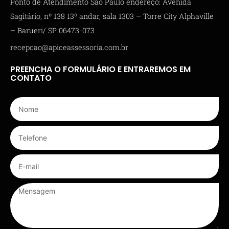
Ponto de Atendimento São Paulo endereço: Avenida
Sagitário, nº 138 13º andar, sala 1303 – Torre City Alphaville
– Barueri/ SP 06473-073
recepcao@apiceassessoria.com.br
PREENCHA O FORMULÁRIO E ENTRAREMOS EM
CONTATO