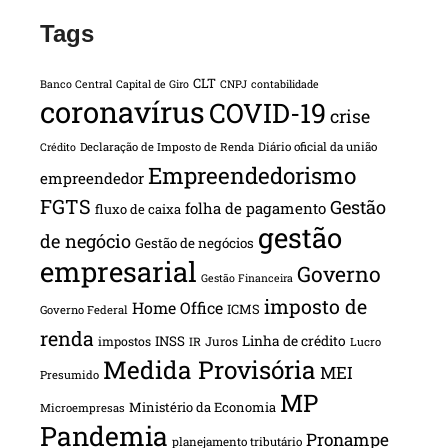
Tags
CLT
Banco Central
Capital de Giro
CNPJ
contabilidade
coronavírus
COVID-19
crise
Declaração de Imposto de Renda
Diário oficial da união
Crédito
Empreendedorismo
empreendedor
FGTS
Gestão
folha de pagamento
fluxo de caixa
gestão
de negócio
Gestão de negócios
empresarial
Governo
Gestão Financeira
imposto de
Home Office
ICMS
Governo Federal
renda
INSS
Linha de crédito
impostos
Juros
IR
Lucro
Medida Provisória
MEI
Presumido
MP
Ministério da Economia
Microempresas
Pandemia
Pronampe
planejamento tributário