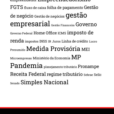
FGTS
Gestão
folha de pagamento
fluxo de caixa
gestão
de negócio
Gestão de negócios
empresarial
Governo
Gestão Financeira
imposto de
Home Office
ICMS
Governo Federal
renda
INSS
Linha de crédito
impostos
Juros
IR
Lucro
Medida Provisória
MEI
Presumido
MP
Ministério da Economia
Microempresas
Pandemia
Pronampe
planejamento tributário
Receita Federal
regime tributário
Selic
Sebrae
Simples Nacional
Senado