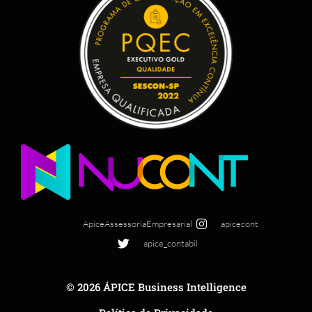
ApiceAssessoriaEmpresarial
apicecont
apice_contabil
© 2026 ÁPICE Business Intelligence