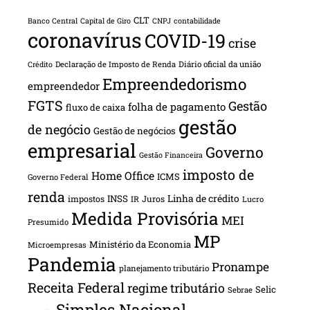
CLT
Banco Central
Capital de Giro
CNPJ
contabilidade
coronavírus
COVID-19
crise
Declaração de Imposto de Renda
Diário oficial da união
Crédito
Empreendedorismo
empreendedor
FGTS
Gestão
folha de pagamento
fluxo de caixa
gestão
de negócio
Gestão de negócios
empresarial
Governo
Gestão Financeira
imposto de
Home Office
ICMS
Governo Federal
renda
INSS
Linha de crédito
impostos
Juros
IR
Lucro
Medida Provisória
MEI
Presumido
MP
Ministério da Economia
Microempresas
Pandemia
Pronampe
planejamento tributário
Receita Federal
regime tributário
Selic
Sebrae
Simples Nacional