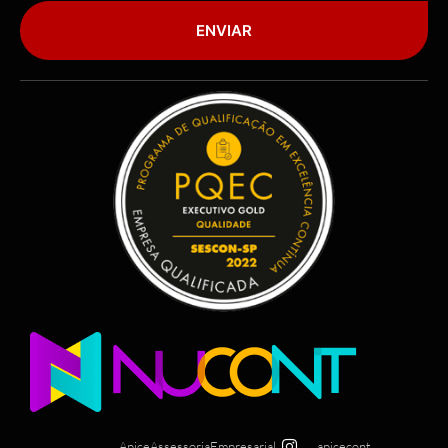
ENVIAR
ApiceAssessoriaEmpresarial
apicecont