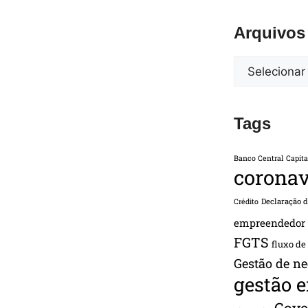
Arquivos
Tags
Banco Central
Capita
coronav
Declaração 
Crédito
empreendedor
FGTS
fluxo de
Gestão de ne
gestão 
Gove