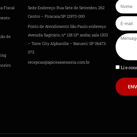
a Fiscal
Sede Endereço: Rua Sete de Setembro, 262
Centro – Piracaia/SP 12970-000
mento
Ponto de Atendimento São Paulo endereço:
Avenida Sagitário, nº 138 13º andar, sala 1303
ção de
– Torre City Alphaville – Barueri/ SP 06473-
073
ing
recepcao@apiceassessoria.com.br
nceiro
Li e co
ENV