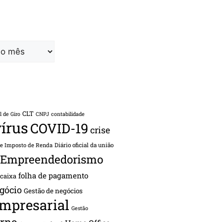
CLT
l de Giro
CNPJ
contabilidade
írus
COVID-19
crise
de Imposto de Renda
Diário oficial da união
Empreendedorismo
folha de pagamento
 caixa
gócio
Gestão de negócios
empresarial
Gestão
rno