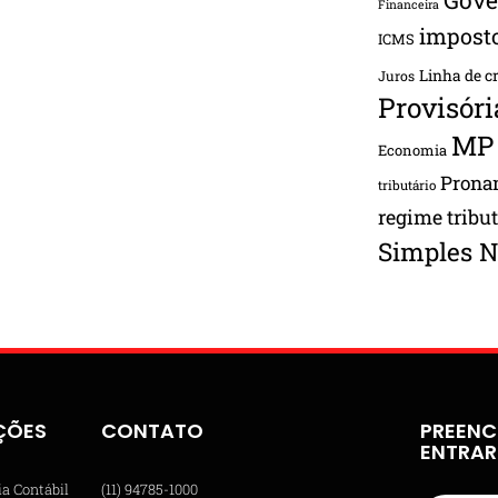
Financeira
impost
ICMS
Linha de c
Juros
Provisóri
MP
Economia
Pron
tributário
regime tribu
Simples N
ÇÕES
CONTATO
PREENC
ENTRA
ia Contábil
(11) 94785-1000