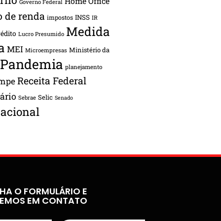
Home Office
Governo Federal
o de renda
INSS
impostos
IR
Medida
rédito
Lucro Presumido
a
MEI
Ministério da
Microempresas
Pandemia
planejamento
Receita Federal
ampe
tário
Selic
Sebrae
Senado
acional
HA O FORMULÁRIO E
REMOS EM CONTATO