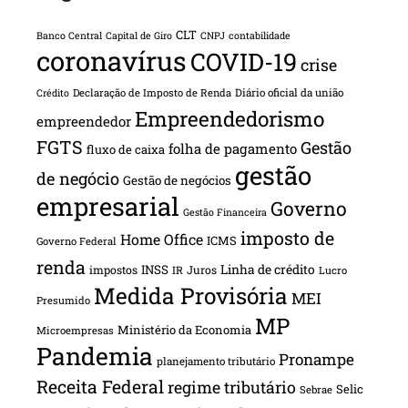
CLT
Banco Central
Capital de Giro
CNPJ
contabilidade
coronavírus
COVID-19
crise
Declaração de Imposto de Renda
Diário oficial da união
Crédito
Empreendedorismo
empreendedor
FGTS
Gestão
folha de pagamento
fluxo de caixa
gestão
de negócio
Gestão de negócios
empresarial
Governo
Gestão Financeira
imposto de
Home Office
ICMS
Governo Federal
renda
INSS
Linha de crédito
impostos
Juros
IR
Lucro
Medida Provisória
MEI
Presumido
MP
Ministério da Economia
Microempresas
Pandemia
Pronampe
planejamento tributário
Receita Federal
regime tributário
Selic
Sebrae