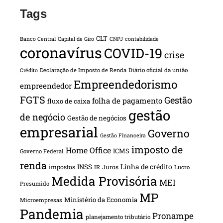
Tags
CLT
Banco Central
Capital de Giro
CNPJ
contabilidade
coronavírus
COVID-19
crise
Declaração de Imposto de Renda
Diário oficial da união
Crédito
Empreendedorismo
empreendedor
FGTS
Gestão
folha de pagamento
fluxo de caixa
gestão
de negócio
Gestão de negócios
empresarial
Governo
Gestão Financeira
imposto de
Home Office
ICMS
Governo Federal
renda
INSS
Linha de crédito
impostos
Juros
IR
Lucro
Medida Provisória
MEI
Presumido
MP
Ministério da Economia
Microempresas
Pandemia
Pronampe
planejamento tributário