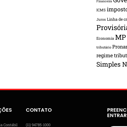
Financeira
impost
ICMS
Linha de c
Juros
Provisóri
MP
Economia
Pron
tributário
regime tribu
Simples N
ÇÕES
CONTATO
PREENC
ENTRA
ia Contábil
(11) 94785-1000