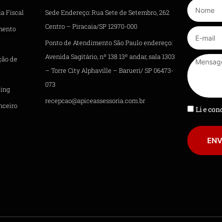
a Fiscal
Sede Endereço: Rua Sete de Setembro, 262
Centro – Piracaia/SP 12970-000
mento
Ponto de Atendimento São Paulo endereço:
Avenida Sagitário, nº 138 13º andar, sala 1303
ção de
– Torre City Alphaville – Barueri/ SP 06473-
073
ing
recepcao@apiceassessoria.com.br
nceiro
Li e co
ENV