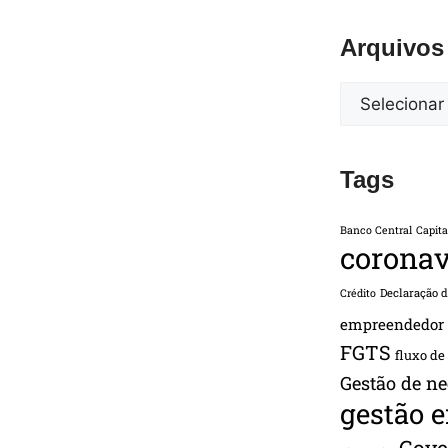
Arquivos
Tags
Banco Central
Capita
coronav
Declaração 
Crédito
empreendedor
FGTS
fluxo de
Gestão de ne
gestão 
Gove