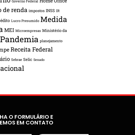
Home Office
Governo Federal
o de renda
INSS
impostos
IR
Medida
rédito
Lucro Presumido
a
MEI
Ministério da
Microempresas
Pandemia
planejamento
Receita Federal
ampe
tário
Selic
Sebrae
Senado
acional
HA O FORMULÁRIO E
REMOS EM CONTATO