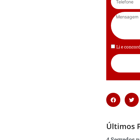
Li e conco
Últimos 
4 Segredos p