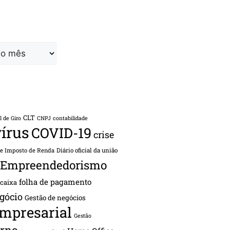
CLT
l de Giro
CNPJ
contabilidade
írus
COVID-19
crise
de Imposto de Renda
Diário oficial da união
Empreendedorismo
folha de pagamento
 caixa
gócio
Gestão de negócios
empresarial
Gestão
rno