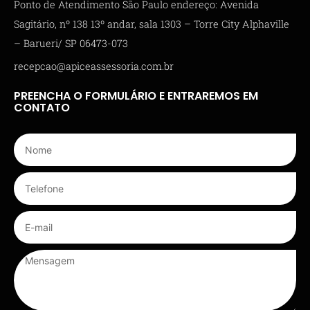
Ponto de Atendimento São Paulo endereço: Avenida
Sagitário, nº 138 13º andar, sala 1303 – Torre City Alphaville
– Barueri/ SP 06473-073
recepcao@apiceassessoria.com.br
PREENCHA O FORMULÁRIO E ENTRAREMOS EM
CONTATO