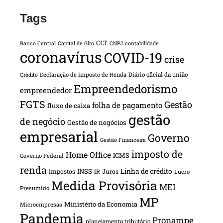
Tags
CLT
Banco Central
Capital de Giro
CNPJ
contabilidade
coronavírus
COVID-19
crise
Declaração de Imposto de Renda
Diário oficial da união
Crédito
Empreendedorismo
empreendedor
FGTS
Gestão
folha de pagamento
fluxo de caixa
gestão
de negócio
Gestão de negócios
empresarial
Governo
Gestão Financeira
imposto de
Home Office
ICMS
Governo Federal
renda
INSS
Linha de crédito
impostos
Juros
IR
Lucro
Medida Provisória
MEI
Presumido
MP
Ministério da Economia
Microempresas
Pandemia
Pronampe
planejamento tributário