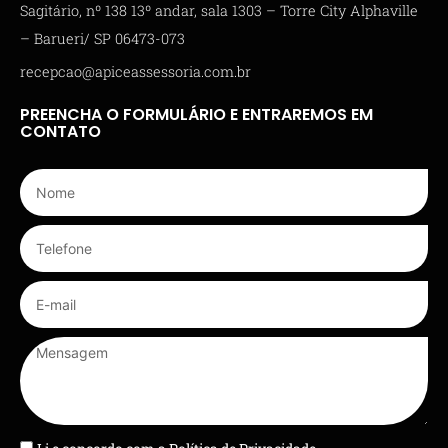
Sagitário, nº 138 13º andar, sala 1303 – Torre City Alphaville
– Barueri/ SP 06473-073
recepcao@apiceassessoria.com.br
PREENCHA O FORMULÁRIO E ENTRAREMOS EM
CONTATO