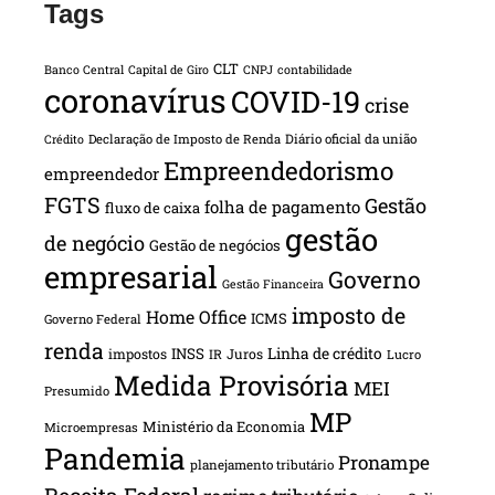
Tags
CLT
Banco Central
Capital de Giro
CNPJ
contabilidade
coronavírus
COVID-19
crise
Declaração de Imposto de Renda
Diário oficial da união
Crédito
Empreendedorismo
empreendedor
FGTS
Gestão
folha de pagamento
fluxo de caixa
gestão
de negócio
Gestão de negócios
empresarial
Governo
Gestão Financeira
imposto de
Home Office
ICMS
Governo Federal
renda
INSS
Linha de crédito
impostos
Juros
IR
Lucro
Medida Provisória
MEI
Presumido
MP
Ministério da Economia
Microempresas
Pandemia
Pronampe
planejamento tributário