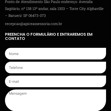
Ponto de Atendimento São Paulo endereço: Avenida
Sagitário, nº 138 13º andar, sala 1303 – Torre City Alphaville
– Barueri/ SP 06473-073
recepcao@apiceassessoria.com.br
PREENCHA O FORMULÁRIO E ENTRAREMOS EM
CONTATO