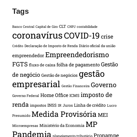
Tags
CLT
Banco Central
Capital de Giro
CNPJ
contabilidade
coronavírus
COVID-19
crise
Declaração de Imposto de Renda
Diário oficial da união
Crédito
Empreendedorismo
empreendedor
FGTS
Gestão
folha de pagamento
fluxo de caixa
gestão
de negócio
Gestão de negócios
empresarial
Governo
Gestão Financeira
imposto de
Home Office
ICMS
Governo Federal
renda
INSS
Linha de crédito
impostos
Juros
IR
Lucro
Medida Provisória
MEI
Presumido
MP
Ministério da Economia
Microempresas
Pandemia
Pronampe
planejamento tributário