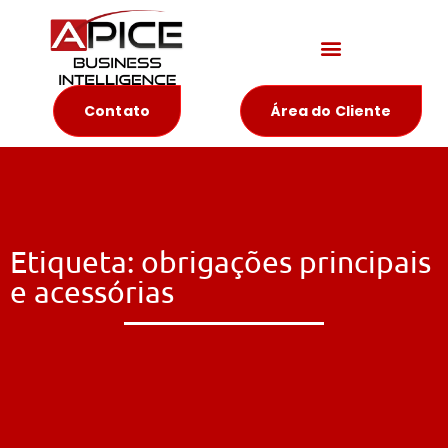
Materiais Educativos
Contato
Área do Cliente
Etiqueta: obrigações principais
e acessórias