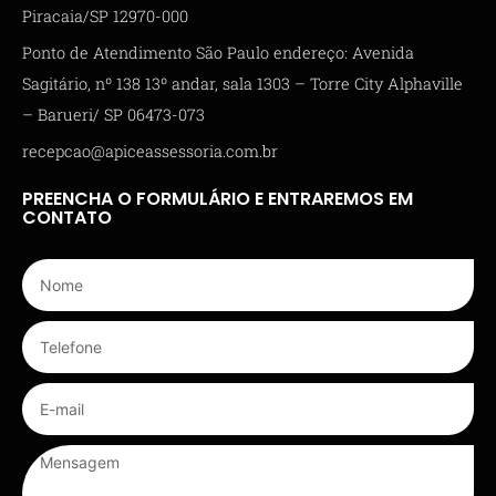
Piracaia/SP 12970-000
Ponto de Atendimento São Paulo endereço: Avenida
Sagitário, nº 138 13º andar, sala 1303 – Torre City Alphaville
– Barueri/ SP 06473-073
recepcao@apiceassessoria.com.br
PREENCHA O FORMULÁRIO E ENTRAREMOS EM
CONTATO