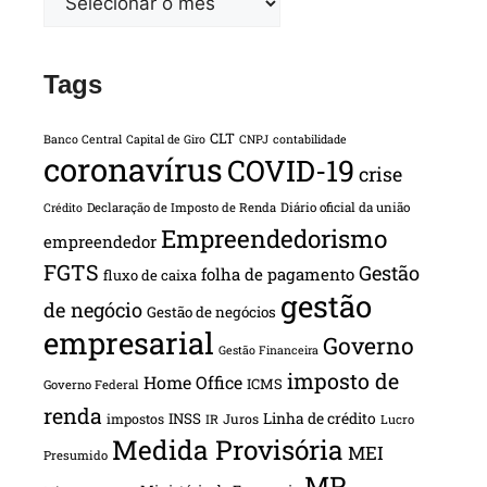
Tags
CLT
Banco Central
Capital de Giro
CNPJ
contabilidade
coronavírus
COVID-19
crise
Declaração de Imposto de Renda
Diário oficial da união
Crédito
Empreendedorismo
empreendedor
FGTS
Gestão
folha de pagamento
fluxo de caixa
gestão
de negócio
Gestão de negócios
empresarial
Governo
Gestão Financeira
imposto de
Home Office
ICMS
Governo Federal
renda
INSS
Linha de crédito
impostos
Juros
IR
Lucro
Medida Provisória
MEI
Presumido
MP