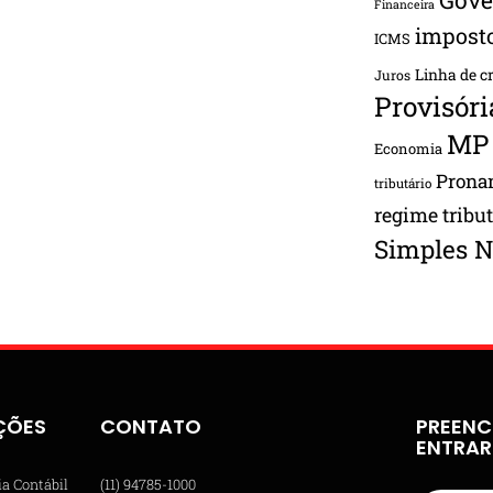
Financeira
impost
ICMS
Linha de c
Juros
Provisóri
MP
Economia
Pron
tributário
regime tribu
Simples N
ÇÕES
CONTATO
PREENC
ENTRA
ia Contábil
(11) 94785-1000