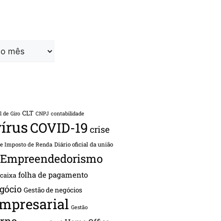
CLT
l de Giro
CNPJ
contabilidade
írus
COVID-19
crise
de Imposto de Renda
Diário oficial da união
Empreendedorismo
folha de pagamento
 caixa
gócio
Gestão de negócios
empresarial
Gestão
rno