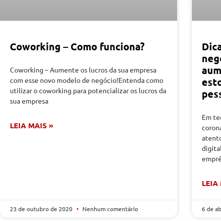
Coworking – Como funciona?
Dica
neg
aum
Coworking – Aumente os lucros da sua empresa
com esse novo modelo de negócio!Entenda como
est
utilizar o coworking para potencializar os lucros da
pes
sua empresa
Em te
LEIA MAIS »
coron
atent
digita
empré
LEIA
23 de outubro de 2020
Nenhum comentário
6 de a