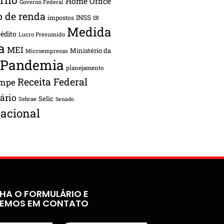
Home Office
Governo Federal
o de renda
INSS
impostos
IR
Medida
rédito
Lucro Presumido
a
MEI
Ministério da
Microempresas
Pandemia
planejamento
Receita Federal
ampe
tário
Selic
Sebrae
Senado
acional
HA O FORMULÁRIO E
REMOS EM CONTATO