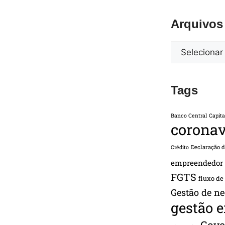
Arquivos
Tags
Banco Central
Capita
coronav
Declaração 
Crédito
empreendedor
FGTS
fluxo de
Gestão de ne
gestão 
Gove