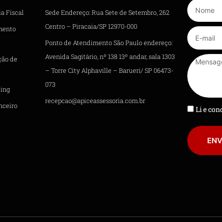
a Fiscal
Sede Endereço: Rua Sete de Setembro, 262
Centro – Piracaia/SP 12970-000
mento
Ponto de Atendimento São Paulo endereço:
Avenida Sagitário, nº 138 13º andar, sala 1303
ção de
– Torre City Alphaville – Barueri/ SP 06473-
073
ing
recepcao@apiceassessoria.com.br
nceiro
Li e co
ENV