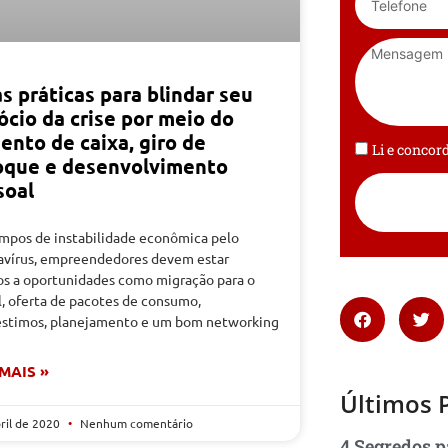
s práticas para blindar seu
ócio da crise por meio do
ento de caixa, giro de
Li e conco
oque e desenvolvimento
soal
mpos de instabilidade econômica pelo
avírus, empreendedores devem estar
os a oportunidades como migração para o
l, oferta de pacotes de consumo,
stimos, planejamento e um bom networking
 MAIS »
Últimos 
bril de 2020
Nenhum comentário
4 Segredos p