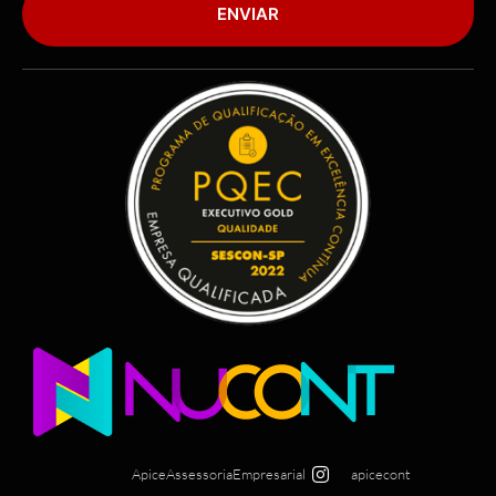
ENVIAR
ApiceAssessoriaEmpresarial
apicecont