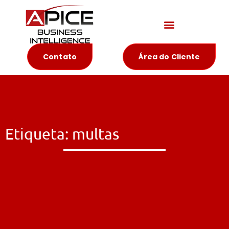
Materiais Educativos
Contato
Área do Cliente
Etiqueta: multas