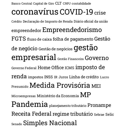
CLT
Banco Central
Capital de Giro
CNPJ
contabilidade
coronavírus
COVID-19
crise
Declaração de Imposto de Renda
Diário oficial da união
Crédito
Empreendedorismo
empreendedor
FGTS
Gestão
folha de pagamento
fluxo de caixa
gestão
de negócio
Gestão de negócios
empresarial
Governo
Gestão Financeira
imposto de
Home Office
ICMS
Governo Federal
renda
INSS
Linha de crédito
impostos
Juros
IR
Lucro
Medida Provisória
MEI
Presumido
MP
Ministério da Economia
Microempresas
Pandemia
Pronampe
planejamento tributário
Receita Federal
regime tributário
Selic
Sebrae
Simples Nacional
Senado