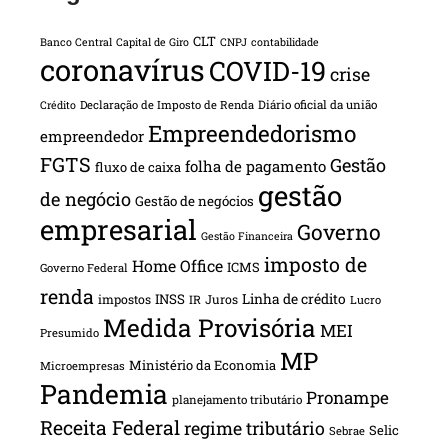
CLT
Banco Central
Capital de Giro
CNPJ
contabilidade
coronavírus
COVID-19
crise
Declaração de Imposto de Renda
Diário oficial da união
Crédito
Empreendedorismo
empreendedor
FGTS
Gestão
folha de pagamento
fluxo de caixa
gestão
de negócio
Gestão de negócios
empresarial
Governo
Gestão Financeira
imposto de
Home Office
ICMS
Governo Federal
renda
INSS
Linha de crédito
impostos
Juros
IR
Lucro
Medida Provisória
MEI
Presumido
MP
Ministério da Economia
Microempresas
Pandemia
Pronampe
planejamento tributário
Receita Federal
regime tributário
Selic
Sebrae