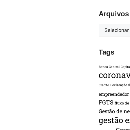
Arquivos
Tags
Banco Central
Capita
coronav
Declaração 
Crédito
empreendedor
FGTS
fluxo de
Gestão de ne
gestão 
Gove