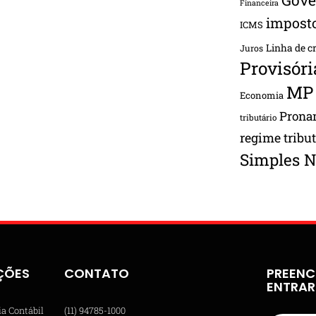
Financeira
impost
ICMS
Linha de c
Juros
Provisóri
MP
Economia
Pron
tributário
regime tribu
Simples N
ÇÕES
CONTATO
PREENC
ENTRA
ia Contábil
(11) 94785-1000