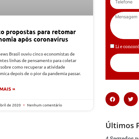
co propostas para retomar
nomia após coronavírus
Li e conco
ews Brasil ouviu cinco economistas de
entes linhas de pensamento para coletar
 sobre como recuperar a atividade
mica depois de o pior da pandemia passar.
 MAIS »
abril de 2020
Nenhum comentário
Últimos 
4 Segredos p