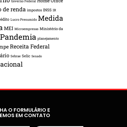
Home Office
Governo Federal
o de renda
INSS
impostos
IR
Medida
rédito
Lucro Presumido
a
MEI
Ministério da
Microempresas
Pandemia
planejamento
Receita Federal
ampe
tário
Selic
Sebrae
Senado
acional
HA O FORMULÁRIO E
REMOS EM CONTATO