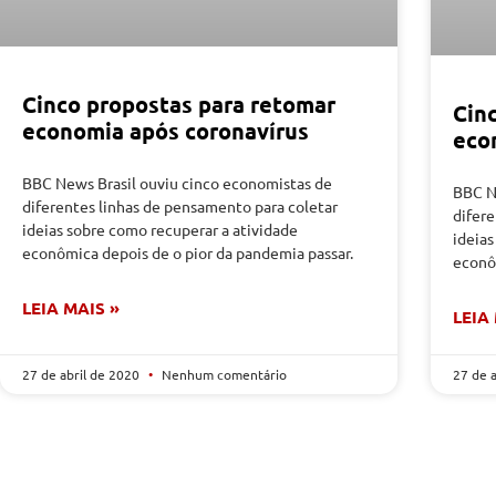
Cinco propostas para retomar
Cin
economia após coronavírus
eco
BBC News Brasil ouviu cinco economistas de
BBC N
diferentes linhas de pensamento para coletar
difer
ideias sobre como recuperar a atividade
ideias
econômica depois de o pior da pandemia passar.
econô
LEIA MAIS »
LEIA
27 de abril de 2020
Nenhum comentário
27 de 