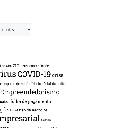
CLT
l de Giro
CNPJ
contabilidade
írus
COVID-19
crise
de Imposto de Renda
Diário oficial da união
Empreendedorismo
folha de pagamento
 caixa
gócio
Gestão de negócios
empresarial
Gestão
rno