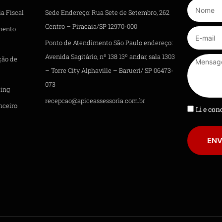
a Fiscal
Sede Endereço: Rua Sete de Setembro, 262
Centro – Piracaia/SP 12970-000
mento
Ponto de Atendimento São Paulo endereço:
Avenida Sagitário, nº 138 13º andar, sala 1303
ção de
– Torre City Alphaville – Barueri/ SP 06473-
073
ing
recepcao@apiceassessoria.com.br
nceiro
Li e co
ENV