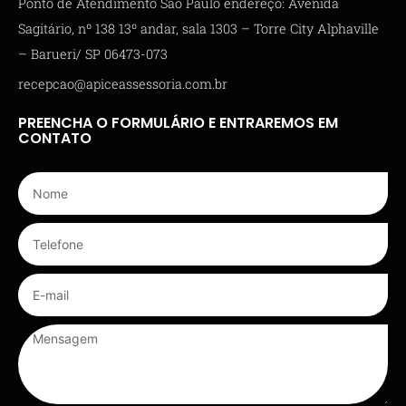
Ponto de Atendimento São Paulo endereço: Avenida
Sagitário, nº 138 13º andar, sala 1303 – Torre City Alphaville
– Barueri/ SP 06473-073
recepcao@apiceassessoria.com.br
PREENCHA O FORMULÁRIO E ENTRAREMOS EM
CONTATO