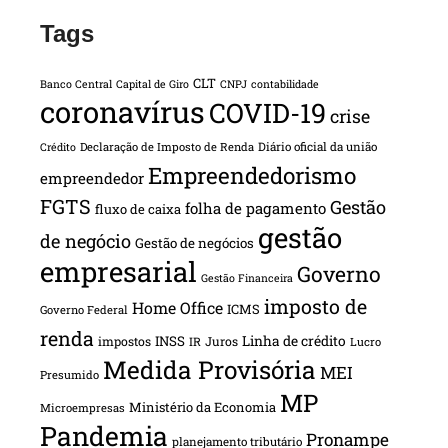
Tags
CLT
Banco Central
Capital de Giro
CNPJ
contabilidade
coronavírus
COVID-19
crise
Declaração de Imposto de Renda
Diário oficial da união
Crédito
Empreendedorismo
empreendedor
FGTS
Gestão
folha de pagamento
fluxo de caixa
gestão
de negócio
Gestão de negócios
empresarial
Governo
Gestão Financeira
imposto de
Home Office
ICMS
Governo Federal
renda
INSS
Linha de crédito
impostos
Juros
IR
Lucro
Medida Provisória
MEI
Presumido
MP
Ministério da Economia
Microempresas
Pandemia
Pronampe
planejamento tributário