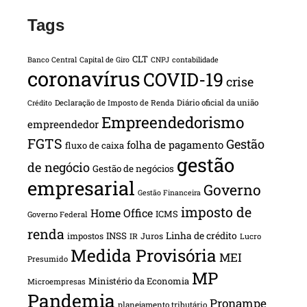
Tags
CLT
Banco Central
Capital de Giro
CNPJ
contabilidade
coronavírus
COVID-19
crise
Declaração de Imposto de Renda
Diário oficial da união
Crédito
Empreendedorismo
empreendedor
FGTS
Gestão
folha de pagamento
fluxo de caixa
gestão
de negócio
Gestão de negócios
empresarial
Governo
Gestão Financeira
imposto de
Home Office
ICMS
Governo Federal
renda
INSS
Linha de crédito
impostos
Juros
IR
Lucro
Medida Provisória
MEI
Presumido
MP
Ministério da Economia
Microempresas
Pandemia
Pronampe
planejamento tributário