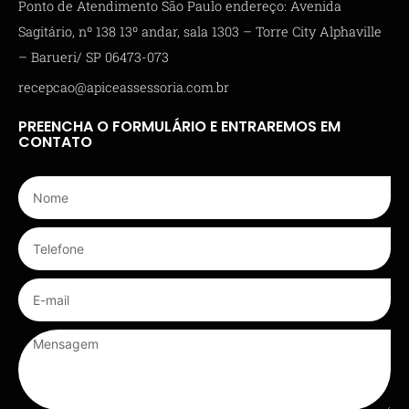
Ponto de Atendimento São Paulo endereço: Avenida
Sagitário, nº 138 13º andar, sala 1303 – Torre City Alphaville
– Barueri/ SP 06473-073
recepcao@apiceassessoria.com.br
PREENCHA O FORMULÁRIO E ENTRAREMOS EM
CONTATO