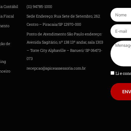
ia Contábil
(11) 94785-1000
a Fiscal
Sede Endereço: Rua Sete de Setembro, 262
Centro – Piracaia/SP 12970-000
mento
Ponto de Atendimento São Paulo endereço:
Avenida Sagitário, nº 138 13º andar, sala 1303
ção de
– Torre City Alphaville – Barueri/ SP 06473-
073
ing
recepcao@apiceassessoria.com.br
nceiro
Li e co
ENV