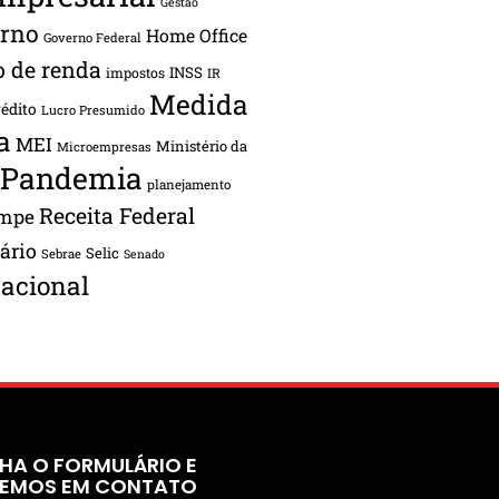
Gestão
rno
Home Office
Governo Federal
o de renda
INSS
impostos
IR
Medida
rédito
Lucro Presumido
a
MEI
Ministério da
Microempresas
Pandemia
planejamento
Receita Federal
ampe
tário
Selic
Sebrae
Senado
acional
HA O FORMULÁRIO E
REMOS EM CONTATO