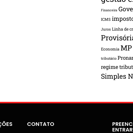
Gove
Financeira
impost
ICMS
Linha de c
Juros
Provisóri
MP
Economia
Pron
tributário
regime tribu
Simples N
ÇÕES
CONTATO
PREENC
ENTRA