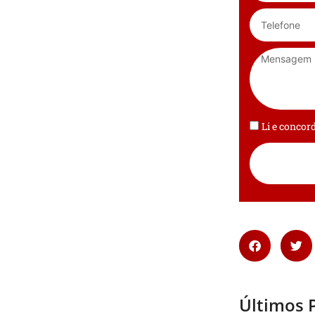
Li e conco
Últimos 