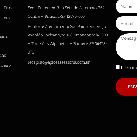
a Fiscal
Sede Endereço: Rua Sete de Setembro, 262
Centro – Piracaia/SP 12970-000
mento
Ponto de Atendimento São Paulo endereço:
Avenida Sagitário, nº 138 13º andar, sala 1303
ção de
– Torre City Alphaville – Barueri/ SP 06473-
073
ing
recepcao@apiceassessoria.com.br
nceiro
Li e co
ENV