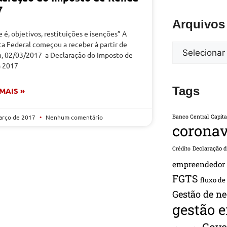
7
Arquivos
 é, objetivos, restituições e isenções” A
a Federal começou a receber à partir de
, 02/03/2017 a Declaração do Imposto de
 2017
Tags
 MAIS »
arço de 2017
Nenhum comentário
Banco Central
Capita
coronav
Declaração 
Crédito
empreendedor
FGTS
fluxo de
Gestão de ne
gestão 
Gove