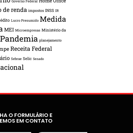
Home Office
Governo Federal
o de renda
INSS
impostos
IR
Medida
rédito
Lucro Presumido
a
MEI
Ministério da
Microempresas
Pandemia
planejamento
Receita Federal
ampe
tário
Selic
Sebrae
Senado
acional
HA O FORMULÁRIO E
REMOS EM CONTATO