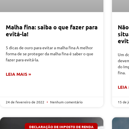
Malha fina: saiba o que fazer para
Não 
evitá-la!
sit
evit
5 dicas de ouro para evitar a malha fina A melhor
forma de se proteger da malha fina é saber o que
Um do
fazer para evitá-la.
devem 
do Im
fina.
LEIA MAIS »
LEIA
24 de fevereiro de 2022
Nenhum comentário
15 de 
DECLARAÇÃO DE IMPOSTO DE RENDA