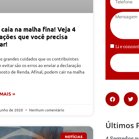
caia na malha fina! Veja 4
uações que você precisa
ar!
Li e conco
s grandes cuidados que os contribuintes
evitar são os erros ao enviar a declaração
posto de Renda. Afinal, podem cair na malha
 MAIS »
junho de 2020
Nenhum comentário
Últimos 
NOTÍCIAS
4 Segredos p