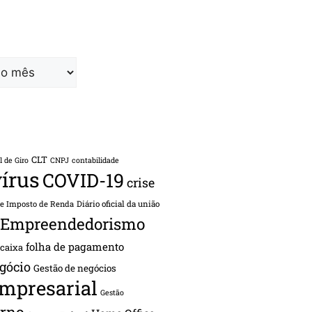
CLT
l de Giro
CNPJ
contabilidade
írus
COVID-19
crise
de Imposto de Renda
Diário oficial da união
Empreendedorismo
folha de pagamento
 caixa
gócio
Gestão de negócios
empresarial
Gestão
rno