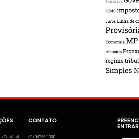
Financeira
impost
ICMS
Linha de c
Juros
Provisóri
MP
Economia
Pron
tributário
regime tribu
Simples N
ÇÕES
CONTATO
PREENC
ENTRA
ia Contábil
(11) 94785-1000