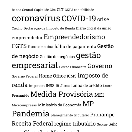
CLT
Banco Central
Capital de Giro
CNPJ
contabilidade
coronavírus
COVID-19
crise
Declaração de Imposto de Renda
Diário oficial da união
Crédito
Empreendedorismo
empreendedor
FGTS
Gestão
folha de pagamento
fluxo de caixa
gestão
de negócio
Gestão de negócios
empresarial
Governo
Gestão Financeira
imposto de
Home Office
ICMS
Governo Federal
renda
INSS
Linha de crédito
impostos
Juros
IR
Lucro
Medida Provisória
MEI
Presumido
MP
Ministério da Economia
Microempresas
Pandemia
Pronampe
planejamento tributário
Receita Federal
regime tributário
Selic
Sebrae