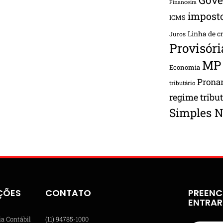
Financeira
impost
ICMS
Linha de c
Juros
Provisóri
MP
Economia
Pron
tributário
regime tribu
Simples N
ÇÕES
CONTATO
PREENC
ENTRA
ia Contábil
(11) 94785-1000