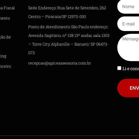
a Fiscal
Sede Endereço: Rua Sete de Setembro, 262
Centro – Piracaia/SP 12970-000
mento
Ponto de Atendimento São Paulo endereço:
Avenida Sagitário, nº 138 13º andar, sala 1303
ção de
– Torre City Alphaville – Barueri/ SP 06473-
073
ing
recepcao@apiceassessoria.com.br
nceiro
Li e co
ENV