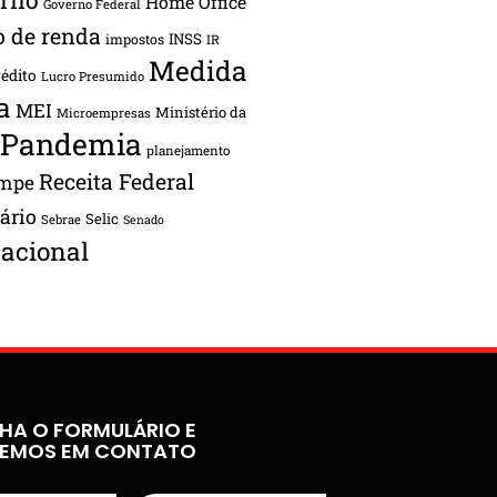
Home Office
Governo Federal
o de renda
INSS
impostos
IR
Medida
rédito
Lucro Presumido
a
MEI
Ministério da
Microempresas
Pandemia
planejamento
Receita Federal
ampe
tário
Selic
Sebrae
Senado
acional
HA O FORMULÁRIO E
REMOS EM CONTATO