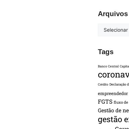
Arquivos
Tags
Banco Central
Capita
coronav
Declaração 
Crédito
empreendedor
FGTS
fluxo de
Gestão de ne
gestão 
Gove