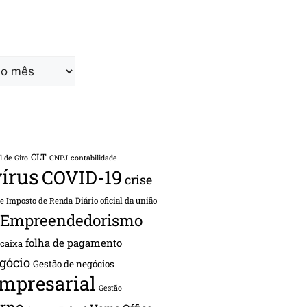
CLT
l de Giro
CNPJ
contabilidade
írus
COVID-19
crise
de Imposto de Renda
Diário oficial da união
Empreendedorismo
folha de pagamento
 caixa
gócio
Gestão de negócios
empresarial
Gestão
rno