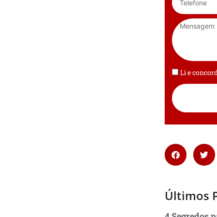
Li e conco
Últimos 
4 Segredos p