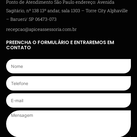
Ponto de Atendimento São Paulo endereço: Avenida
Sagitário, nº 138 13º andar, sala 1303 – Torre City Alphaville
– Barueri/ SP 06473-073
recepcao@apiceassessoria.com.br
PREENCHA O FORMULÁRIO E ENTRAREMOS EM
CONTATO