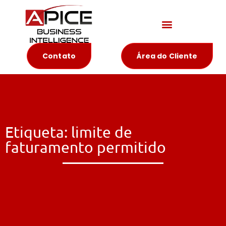
Materiais Educativos
Contato
Área do Cliente
Etiqueta: limite de
faturamento permitido