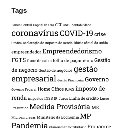
Tags
CLT
Banco Central
Capital de Giro
CNPJ
contabilidade
coronavírus
COVID-19
crise
Declaração de Imposto de Renda
Diário oficial da união
Crédito
Empreendedorismo
empreendedor
FGTS
Gestão
folha de pagamento
fluxo de caixa
gestão
de negócio
Gestão de negócios
empresarial
Governo
Gestão Financeira
imposto de
Home Office
ICMS
Governo Federal
renda
INSS
Linha de crédito
impostos
Juros
IR
Lucro
Medida Provisória
MEI
Presumido
MP
Ministério da Economia
Microempresas
Pandemia
Pronampe
planejamento tributário