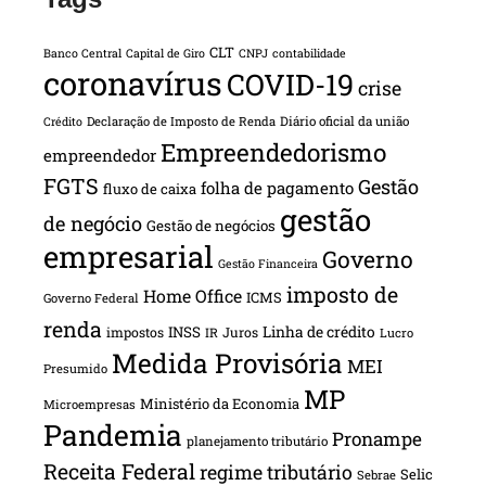
CLT
Banco Central
Capital de Giro
CNPJ
contabilidade
coronavírus
COVID-19
crise
Declaração de Imposto de Renda
Diário oficial da união
Crédito
Empreendedorismo
empreendedor
FGTS
Gestão
folha de pagamento
fluxo de caixa
gestão
de negócio
Gestão de negócios
empresarial
Governo
Gestão Financeira
imposto de
Home Office
ICMS
Governo Federal
renda
INSS
Linha de crédito
impostos
Juros
IR
Lucro
Medida Provisória
MEI
Presumido
MP
Ministério da Economia
Microempresas
Pandemia
Pronampe
planejamento tributário
Receita Federal
regime tributário
Selic
Sebrae