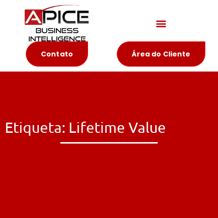
Materiais Educativos
Contato
Área do Cliente
Etiqueta: Lifetime Value