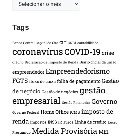
Tags
CLT
Banco Central
Capital de Giro
CNPJ
contabilidade
coronavírus
COVID-19
crise
Declaração de Imposto de Renda
Diário oficial da união
Crédito
Empreendedorismo
empreendedor
FGTS
Gestão
folha de pagamento
fluxo de caixa
gestão
de negócio
Gestão de negócios
empresarial
Governo
Gestão Financeira
imposto de
Home Office
ICMS
Governo Federal
renda
INSS
Linha de crédito
impostos
Juros
IR
Lucro
Medida Provisória
MEI
Presumido