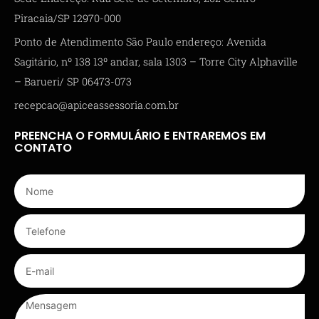
Piracaia/SP 12970-000
Ponto de Atendimento São Paulo endereço: Avenida
Sagitário, nº 138 13º andar, sala 1303 – Torre City Alphaville
– Barueri/ SP 06473-073
recepcao@apiceassessoria.com.br
PREENCHA O FORMULÁRIO E ENTRAREMOS EM
CONTATO