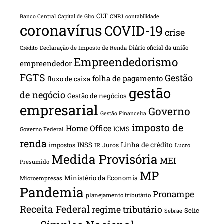
CLT
Banco Central
Capital de Giro
CNPJ
contabilidade
coronavírus
COVID-19
crise
Declaração de Imposto de Renda
Diário oficial da união
Crédito
Empreendedorismo
empreendedor
FGTS
Gestão
folha de pagamento
fluxo de caixa
gestão
de negócio
Gestão de negócios
empresarial
Governo
Gestão Financeira
imposto de
Home Office
ICMS
Governo Federal
renda
INSS
Linha de crédito
impostos
Juros
IR
Lucro
Medida Provisória
MEI
Presumido
MP
Ministério da Economia
Microempresas
Pandemia
Pronampe
planejamento tributário
Receita Federal
regime tributário
Selic
Sebrae