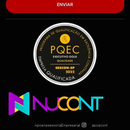
ENVIAR
ApiceAssessoriaEmpresarial
apicecont