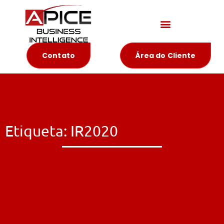
Materiais Educativos
Contato
Área do Cliente
Etiqueta: IR2020