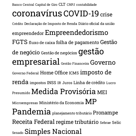
CLT
Banco Central
Capital de Giro
CNPJ
contabilidade
coronavírus
COVID-19
crise
Declaração de Imposto de Renda
Diário oficial da união
Crédito
Empreendedorismo
empreendedor
FGTS
Gestão
folha de pagamento
fluxo de caixa
gestão
de negócio
Gestão de negócios
empresarial
Governo
Gestão Financeira
imposto de
Home Office
ICMS
Governo Federal
renda
INSS
Linha de crédito
impostos
Juros
IR
Lucro
Medida Provisória
MEI
Presumido
MP
Ministério da Economia
Microempresas
Pandemia
Pronampe
planejamento tributário
Receita Federal
regime tributário
Selic
Sebrae
Simples Nacional
Senado