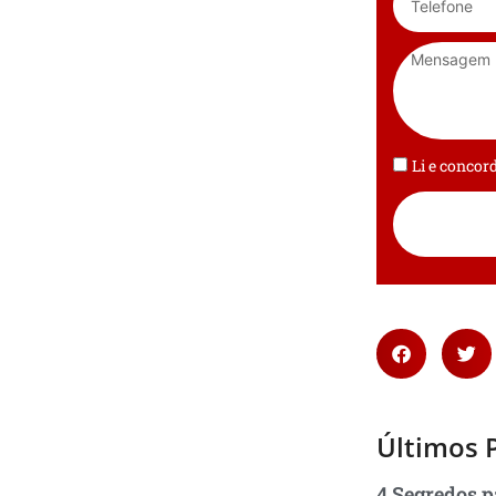
Li e conco
Últimos 
4 Segredos p