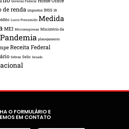
Home Office
Governo Federal
o de renda
INSS
impostos
IR
Medida
rédito
Lucro Presumido
a
MEI
Ministério da
Microempresas
Pandemia
planejamento
Receita Federal
ampe
tário
Selic
Sebrae
Senado
acional
HA O FORMULÁRIO E
REMOS EM CONTATO