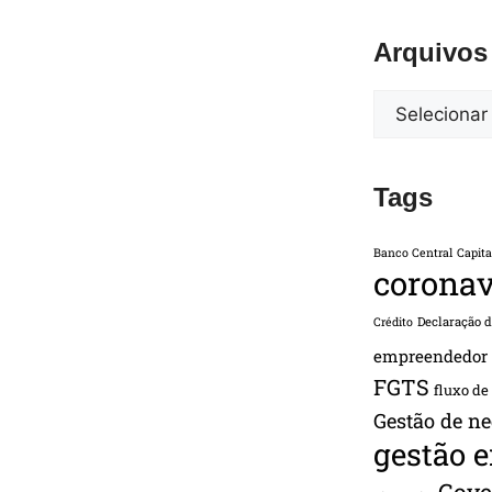
Arquivos
Tags
Banco Central
Capita
coronav
Declaração 
Crédito
empreendedor
FGTS
fluxo de
Gestão de ne
gestão 
Gove