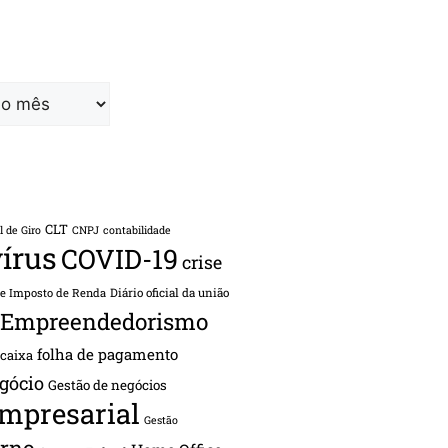
CLT
l de Giro
CNPJ
contabilidade
írus
COVID-19
crise
de Imposto de Renda
Diário oficial da união
Empreendedorismo
folha de pagamento
 caixa
gócio
Gestão de negócios
empresarial
Gestão
rno