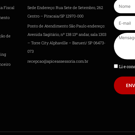
a Fiscal
Sede Endereço: Rua Sete de Setembro, 262
Centro – Piracaia/SP 12970-000
mento
Ponto de Atendimento São Paulo endereço:
Avenida Sagitário, nº 138 13º andar, sala 1303
ção de
– Torre City Alphaville – Barueri/ SP 06473-
073
ing
recepcao@apiceassessoria.com.br
nceiro
Li e co
ENV