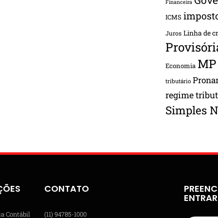
Financeira
impost
ICMS
Linha de c
Juros
Provisóri
MP
Economia
Pron
tributário
regime tribu
Simples N
ÇÕES
CONTATO
PREENC
ENTRA
ia Contábil
(11) 94785-1000