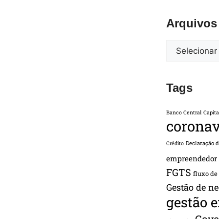
Arquivos
Tags
Banco Central
Capita
coronav
Declaração 
Crédito
empreendedor
FGTS
fluxo de
Gestão de ne
gestão 
Gove