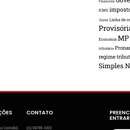
Financeira
impost
ICMS
Linha de c
Juros
Provisóri
MP
Economia
Pron
tributário
regime tribu
Simples N
ÇÕES
CONTATO
PREENC
ENTRA
ia Contábil
(11) 94785-1000