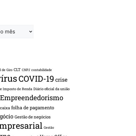
CLT
l de Giro
CNPJ
contabilidade
írus
COVID-19
crise
de Imposto de Renda
Diário oficial da união
Empreendedorismo
folha de pagamento
 caixa
gócio
Gestão de negócios
empresarial
Gestão
rno