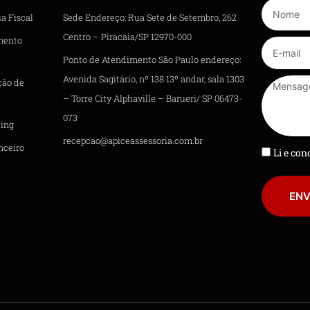
a Fiscal
Sede Endereço: Rua Sete de Setembro, 262
Centro – Piracaia/SP 12970-000
mento
Ponto de Atendimento São Paulo endereço:
Avenida Sagitário, nº 138 13º andar, sala 1303
ção de
– Torre City Alphaville – Barueri/ SP 06473-
073
ing
recepcao@apiceassessoria.com.br
nceiro
Li e co
ENV