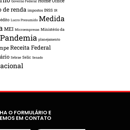
Home Office
Governo Federal
o de renda
INSS
impostos
IR
Medida
rédito
Lucro Presumido
a
MEI
Ministério da
Microempresas
Pandemia
planejamento
Receita Federal
ampe
tário
Selic
Sebrae
Senado
acional
HA O FORMULÁRIO E
REMOS EM CONTATO