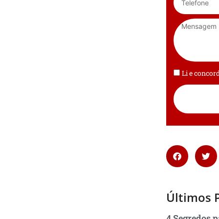
Li e conco
Últimos 
4 Segredos p