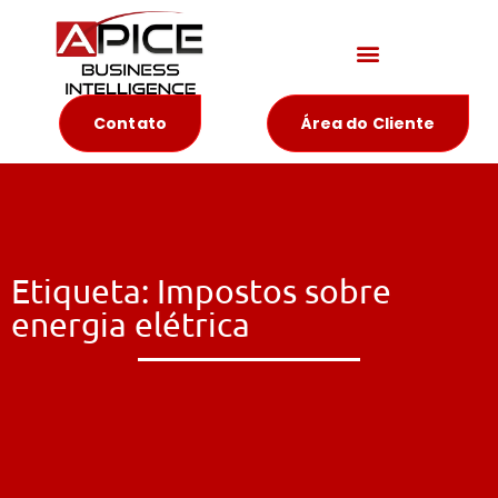
Materiais Educativos
Contato
Área do Cliente
Etiqueta: Impostos sobre
energia elétrica