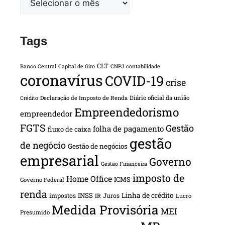
Tags
CLT
Banco Central
Capital de Giro
CNPJ
contabilidade
coronavírus
COVID-19
crise
Declaração de Imposto de Renda
Diário oficial da união
Crédito
Empreendedorismo
empreendedor
FGTS
Gestão
folha de pagamento
fluxo de caixa
gestão
de negócio
Gestão de negócios
empresarial
Governo
Gestão Financeira
imposto de
Home Office
ICMS
Governo Federal
renda
INSS
Linha de crédito
impostos
Juros
IR
Lucro
Medida Provisória
MEI
Presumido