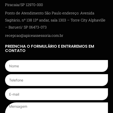
Piracaia/SP 12970-000
Ponto de Atendimento São Paulo endereço: Avenida
Sagitário, nº 138 13º andar, sala 1303 – Torre City Alphaville
– Barueri/ SP 06473-073
recepcao@apiceassessoria.com.br
PREENCHA O FORMULÁRIO E ENTRAREMOS EM
CONTATO