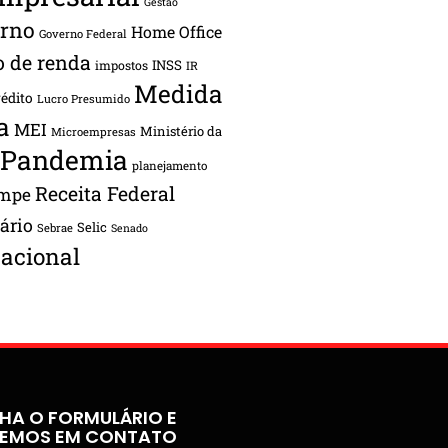
Gestão
rno
Home Office
Governo Federal
o de renda
INSS
impostos
IR
Medida
rédito
Lucro Presumido
a
MEI
Ministério da
Microempresas
Pandemia
planejamento
Receita Federal
ampe
tário
Selic
Sebrae
Senado
acional
HA O FORMULÁRIO E
REMOS EM CONTATO