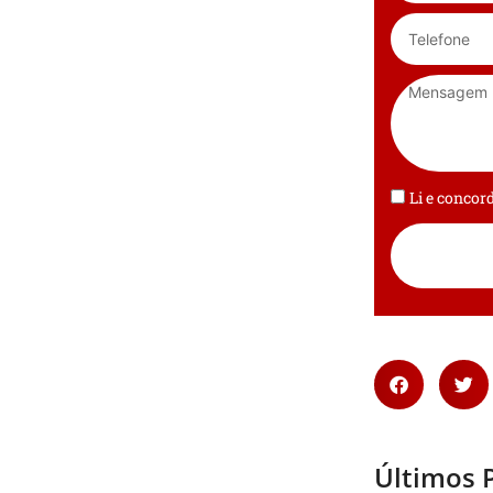
Li e conco
Últimos 