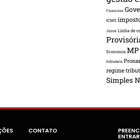
Gove
Financeira
impost
ICMS
Linha de c
Juros
Provisóri
MP
Economia
Pron
tributário
regime tribu
Simples N
ÇÕES
CONTATO
PREENC
ENTRA