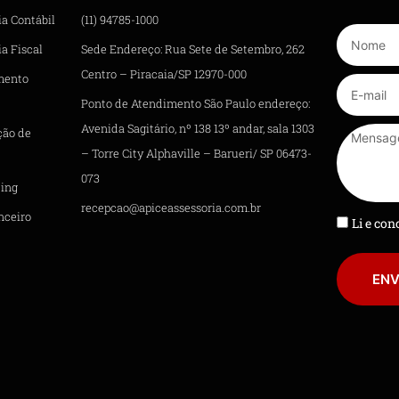
ia Contábil
(11) 94785-1000
a Fiscal
Sede Endereço: Rua Sete de Setembro, 262
Centro – Piracaia/SP 12970-000
mento
Ponto de Atendimento São Paulo endereço:
Avenida Sagitário, nº 138 13º andar, sala 1303
ção de
– Torre City Alphaville – Barueri/ SP 06473-
073
ing
recepcao@apiceassessoria.com.br
nceiro
Li e co
ENV