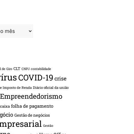
CLT
l de Giro
CNPJ
contabilidade
írus
COVID-19
crise
de Imposto de Renda
Diário oficial da união
Empreendedorismo
folha de pagamento
 caixa
gócio
Gestão de negócios
empresarial
Gestão
rno