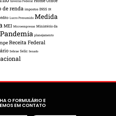
Home Office
Governo Federal
o de renda
INSS
impostos
IR
Medida
rédito
Lucro Presumido
a
MEI
Ministério da
Microempresas
Pandemia
planejamento
Receita Federal
ampe
tário
Selic
Sebrae
Senado
acional
HA O FORMULÁRIO E
REMOS EM CONTATO