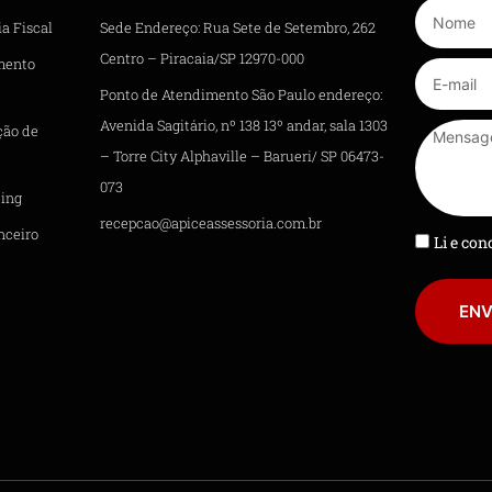
a Fiscal
Sede Endereço: Rua Sete de Setembro, 262
Centro – Piracaia/SP 12970-000
mento
Ponto de Atendimento São Paulo endereço:
Avenida Sagitário, nº 138 13º andar, sala 1303
ção de
– Torre City Alphaville – Barueri/ SP 06473-
073
ing
recepcao@apiceassessoria.com.br
nceiro
Li e co
ENV