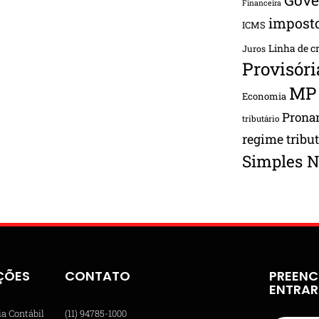
Financeira
impost
ICMS
Linha de c
Juros
Provisóri
MP
Economia
Pron
tributário
regime tribu
Simples N
ÇÕES
CONTATO
PREENC
ENTRA
ia Contábil
(11) 94785-1000