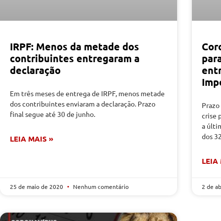
IRPF: Menos da metade dos
Coro
contribuintes entregaram a
par
declaração
ent
Imp
Em três meses de entrega de IRPF, menos metade
dos contribuintes enviaram a declaração. Prazo
Prazo 
final segue até 30 de junho.
crise
a últ
dos 3
LEIA MAIS »
LEIA
25 de maio de 2020
Nenhum comentário
2 de a