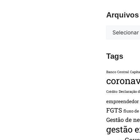
Arquivos
Tags
Banco Central
Capita
coronav
Declaração 
Crédito
empreendedor
FGTS
fluxo de
Gestão de ne
gestão 
Gove