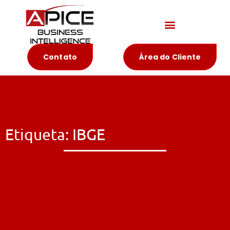
Materiais Educativos
Contato
Área do Cliente
Etiqueta: IBGE