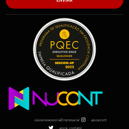
ENVIAR
ApiceAssessoriaEmpresarial
apicecont
apice_contabil