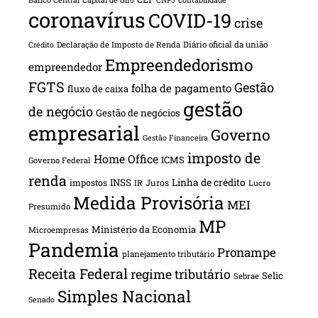
coronavírus
COVID-19
crise
Declaração de Imposto de Renda
Diário oficial da união
Crédito
Empreendedorismo
empreendedor
FGTS
Gestão
folha de pagamento
fluxo de caixa
gestão
de negócio
Gestão de negócios
empresarial
Governo
Gestão Financeira
imposto de
Home Office
ICMS
Governo Federal
renda
INSS
Linha de crédito
impostos
Juros
IR
Lucro
Medida Provisória
MEI
Presumido
MP
Ministério da Economia
Microempresas
Pandemia
Pronampe
planejamento tributário
Receita Federal
regime tributário
Selic
Sebrae
Simples Nacional
Senado