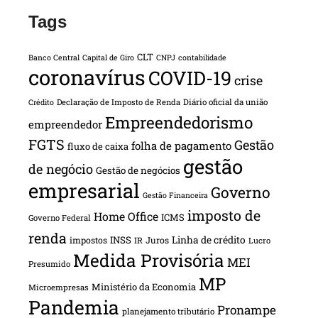
Tags
CLT
Banco Central
Capital de Giro
CNPJ
contabilidade
coronavírus
COVID-19
crise
Declaração de Imposto de Renda
Diário oficial da união
Crédito
Empreendedorismo
empreendedor
FGTS
Gestão
folha de pagamento
fluxo de caixa
gestão
de negócio
Gestão de negócios
empresarial
Governo
Gestão Financeira
imposto de
Home Office
ICMS
Governo Federal
renda
INSS
Linha de crédito
impostos
Juros
IR
Lucro
Medida Provisória
MEI
Presumido
MP
Ministério da Economia
Microempresas
Pandemia
Pronampe
planejamento tributário