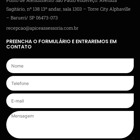
Ponto de Atendimento São Paulo endereço: Avenida
Sagitário, nº 138 13º andar, sala 1303 – Torre City Alphaville
– Barueri/ SP 06473-073
recepcao@apiceassessoria.com.br
PREENCHA O FORMULÁRIO E ENTRAREMOS EM
CONTATO