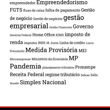
Empreendedorismo
empreendedor
FGTS
Gestão
folha de pagamento
fluxo de caixa
gestão
de negócio
Gestão de negócios
empresarial
Governo
Gestão Financeira
imposto de
Home Office
ICMS
Governo Federal
renda
INSS
Linha de crédito
impostos
Juros
IR
Lucro
Medida Provisória
MEI
Presumido
MP
Ministério da Economia
Microempresas
Pandemia
Pronampe
planejamento tributário
Receita Federal
regime tributário
Selic
Sebrae
Simples Nacional
Senado