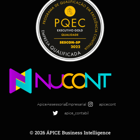
ApiceAssessoriaEmpresarial
apicecont
apice_contabil
© 2026 ÁPICE Business Intelligence