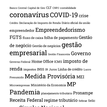
CLT
Banco Central
Capital de Giro
CNPJ
contabilidade
coronavírus
COVID-19
crise
Declaração de Imposto de Renda
Diário oficial da união
Crédito
Empreendedorismo
empreendedor
FGTS
Gestão
folha de pagamento
fluxo de caixa
gestão
de negócio
Gestão de negócios
empresarial
Governo
Gestão Financeira
imposto de
Home Office
ICMS
Governo Federal
renda
INSS
Linha de crédito
impostos
Juros
IR
Lucro
Medida Provisória
MEI
Presumido
MP
Ministério da Economia
Microempresas
Pandemia
Pronampe
planejamento tributário
Receita Federal
regime tributário
Selic
Sebrae