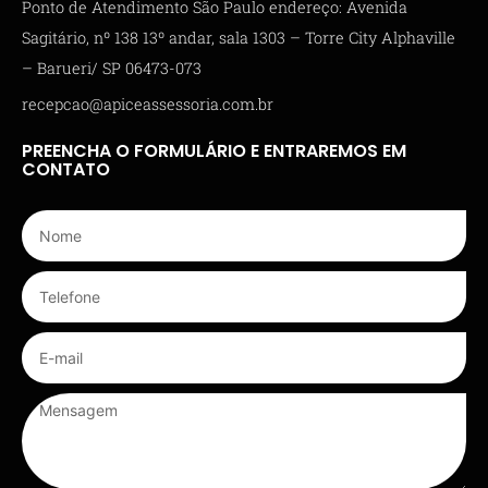
Ponto de Atendimento São Paulo endereço: Avenida
Sagitário, nº 138 13º andar, sala 1303 – Torre City Alphaville
– Barueri/ SP 06473-073
recepcao@apiceassessoria.com.br
PREENCHA O FORMULÁRIO E ENTRAREMOS EM
CONTATO