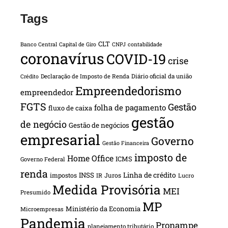
Tags
CLT
Banco Central
Capital de Giro
CNPJ
contabilidade
coronavírus
COVID-19
crise
Declaração de Imposto de Renda
Diário oficial da união
Crédito
Empreendedorismo
empreendedor
FGTS
Gestão
folha de pagamento
fluxo de caixa
gestão
de negócio
Gestão de negócios
empresarial
Governo
Gestão Financeira
imposto de
Home Office
ICMS
Governo Federal
renda
INSS
Linha de crédito
impostos
Juros
IR
Lucro
Medida Provisória
MEI
Presumido
MP
Ministério da Economia
Microempresas
Pandemia
Pronampe
planejamento tributário