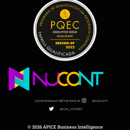
ApiceAssessoriaEmpresarial
apicecont
apice_contabil
© 2026 ÁPICE Business Intelligence