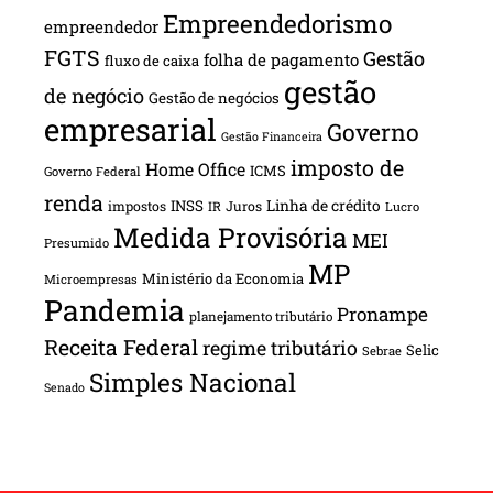
Empreendedorismo
empreendedor
FGTS
Gestão
folha de pagamento
fluxo de caixa
gestão
de negócio
Gestão de negócios
empresarial
Governo
Gestão Financeira
imposto de
Home Office
ICMS
Governo Federal
renda
INSS
Linha de crédito
impostos
Juros
IR
Lucro
Medida Provisória
MEI
Presumido
MP
Ministério da Economia
Microempresas
Pandemia
Pronampe
planejamento tributário
Receita Federal
regime tributário
Selic
Sebrae
Simples Nacional
Senado