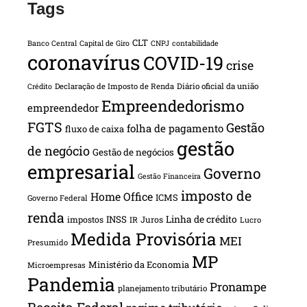
Tags
CLT
Banco Central
Capital de Giro
CNPJ
contabilidade
coronavírus
COVID-19
crise
Declaração de Imposto de Renda
Diário oficial da união
Crédito
Empreendedorismo
empreendedor
FGTS
Gestão
folha de pagamento
fluxo de caixa
gestão
de negócio
Gestão de negócios
empresarial
Governo
Gestão Financeira
imposto de
Home Office
ICMS
Governo Federal
renda
INSS
Linha de crédito
impostos
Juros
IR
Lucro
Medida Provisória
MEI
Presumido
MP
Ministério da Economia
Microempresas
Pandemia
Pronampe
planejamento tributário