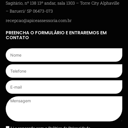
Sagitário, nº 138 13º andar, sala 1303 – Torre City Alphaville
– Barueri/ SP 06473-073
recepcao@apiceassessoria.com.br
PREENCHA O FORMULÁRIO E ENTRAREMOS EM
CONTATO