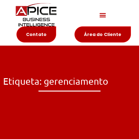
Materiais Educativos
Contato
Área do Cliente
Etiqueta: gerenciamento