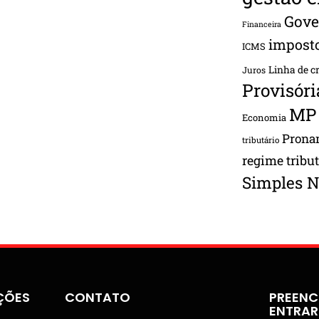
Gove
Financeira
impost
ICMS
Linha de c
Juros
Provisóri
MP
Economia
Pron
tributário
regime tribu
Simples N
ÇÕES
CONTATO
PREENC
ENTRA