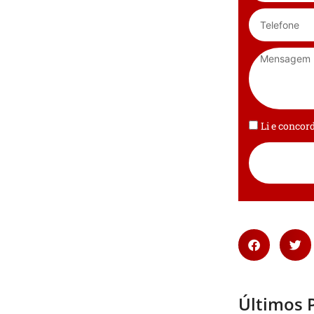
Li e conco
Últimos 