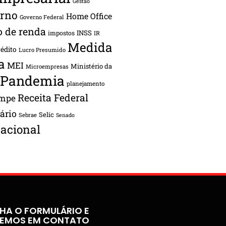
Gestão
rno
Home Office
Governo Federal
o de renda
INSS
impostos
IR
Medida
rédito
Lucro Presumido
a
MEI
Ministério da
Microempresas
Pandemia
planejamento
Receita Federal
ampe
tário
Selic
Sebrae
Senado
acional
HA O FORMULÁRIO E
REMOS EM CONTATO