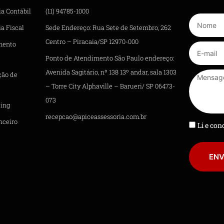
ia Contábil
(11) 94785-1000
a Fiscal
Sede Endereço: Rua Sete de Setembro, 262
Centro – Piracaia/SP 12970-000
mento
Ponto de Atendimento São Paulo endereço:
Avenida Sagitário, nº 138 13º andar, sala 1303
ção de
– Torre City Alphaville – Barueri/ SP 06473-
073
ing
recepcao@apiceassessoria.com.br
nceiro
Li e co
ENV