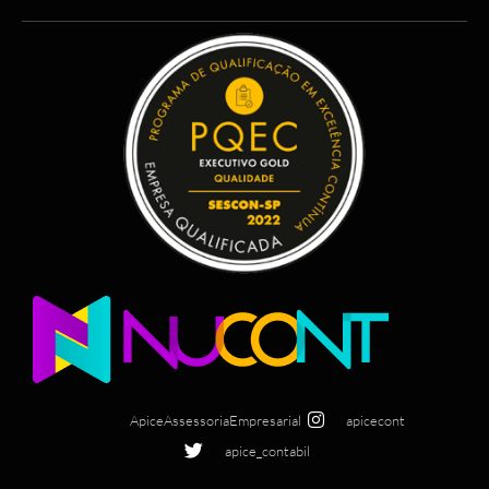
ApiceAssessoriaEmpresarial
apicecont
apice_contabil