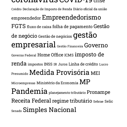
crise
Declaração de Imposto de Renda
Diário oficial da união
Crédito
Empreendedorismo
empreendedor
FGTS
Gestão
folha de pagamento
fluxo de caixa
gestão
de negócio
Gestão de negócios
empresarial
Governo
Gestão Financeira
imposto de
Home Office
ICMS
Governo Federal
renda
INSS
Linha de crédito
impostos
Juros
IR
Lucro
Medida Provisória
MEI
Presumido
MP
Ministério da Economia
Microempresas
Pandemia
Pronampe
planejamento tributário
Receita Federal
regime tributário
Selic
Sebrae
Simples Nacional
Senado