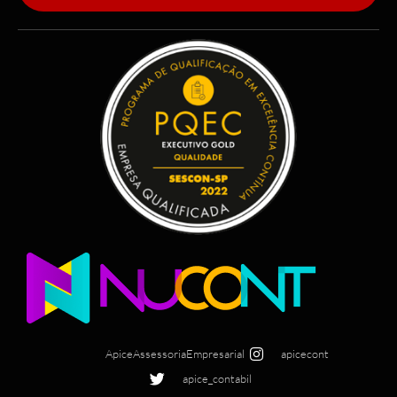
ApiceAssessoriaEmpresarial
apicecont
apice_contabil