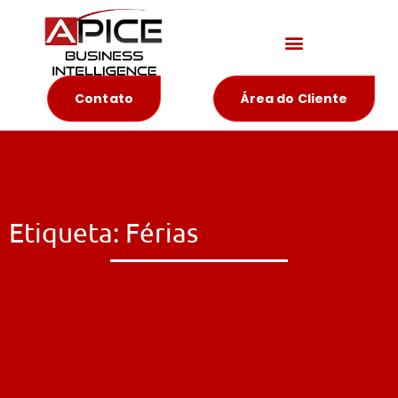
Materiais Educativos
Contato
Área do Cliente
Etiqueta: Férias