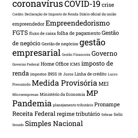
coronavírus
COVID-19
crise
Declaração de Imposto de Renda
Diário oficial da união
Crédito
Empreendedorismo
empreendedor
FGTS
Gestão
folha de pagamento
fluxo de caixa
gestão
de negócio
Gestão de negócios
empresarial
Governo
Gestão Financeira
imposto de
Home Office
ICMS
Governo Federal
renda
INSS
Linha de crédito
impostos
Juros
IR
Lucro
Medida Provisória
MEI
Presumido
MP
Ministério da Economia
Microempresas
Pandemia
Pronampe
planejamento tributário
Receita Federal
regime tributário
Selic
Sebrae
Simples Nacional
Senado