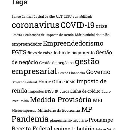
Tags
CLT
Banco Central
Capital de Giro
CNPJ
contabilidade
coronavírus
COVID-19
crise
Declaração de Imposto de Renda
Diário oficial da união
Crédito
Empreendedorismo
empreendedor
FGTS
Gestão
folha de pagamento
fluxo de caixa
gestão
de negócio
Gestão de negócios
empresarial
Governo
Gestão Financeira
imposto de
Home Office
ICMS
Governo Federal
renda
INSS
Linha de crédito
impostos
Juros
IR
Lucro
Medida Provisória
MEI
Presumido
MP
Ministério da Economia
Microempresas
Pandemia
Pronampe
planejamento tributário
Receita Federal
regime tributário
Selic
Sebrae