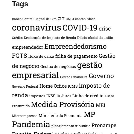
Tags
CLT
Banco Central
Capital de Giro
CNPJ
contabilidade
coronavírus
COVID-19
crise
Declaração de Imposto de Renda
Diário oficial da união
Crédito
Empreendedorismo
empreendedor
FGTS
Gestão
folha de pagamento
fluxo de caixa
gestão
de negócio
Gestão de negócios
empresarial
Governo
Gestão Financeira
imposto de
Home Office
ICMS
Governo Federal
renda
INSS
Linha de crédito
impostos
Juros
IR
Lucro
Medida Provisória
MEI
Presumido
MP
Ministério da Economia
Microempresas
Pandemia
Pronampe
planejamento tributário