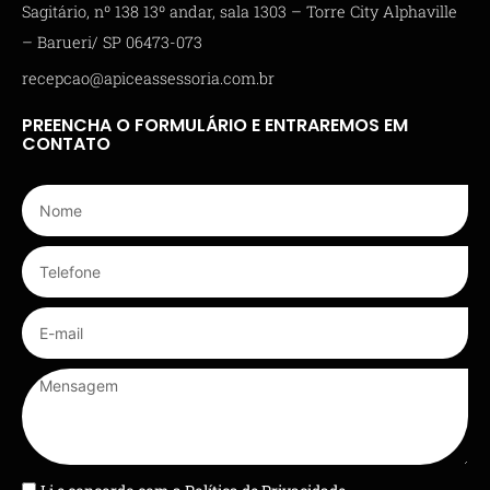
Sagitário, nº 138 13º andar, sala 1303 – Torre City Alphaville
– Barueri/ SP 06473-073
recepcao@apiceassessoria.com.br
PREENCHA O FORMULÁRIO E ENTRAREMOS EM
CONTATO