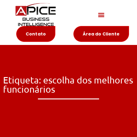
Materiais Educativos
Contato
Área do Cliente
Etiqueta: escolha dos melhores
funcionários