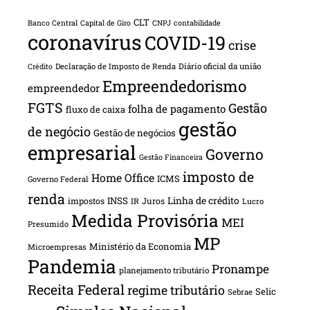
CLT
Banco Central
Capital de Giro
CNPJ
contabilidade
coronavírus
COVID-19
crise
Declaração de Imposto de Renda
Diário oficial da união
Crédito
Empreendedorismo
empreendedor
FGTS
Gestão
folha de pagamento
fluxo de caixa
gestão
de negócio
Gestão de negócios
empresarial
Governo
Gestão Financeira
imposto de
Home Office
ICMS
Governo Federal
renda
INSS
Linha de crédito
impostos
Juros
IR
Lucro
Medida Provisória
MEI
Presumido
MP
Ministério da Economia
Microempresas
Pandemia
Pronampe
planejamento tributário
Receita Federal
regime tributário
Selic
Sebrae