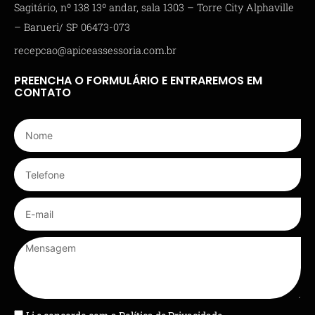
Sagitário, nº 138 13º andar, sala 1303 – Torre City Alphaville
– Barueri/ SP 06473-073
recepcao@apiceassessoria.com.br
PREENCHA O FORMULÁRIO E ENTRAREMOS EM
CONTATO