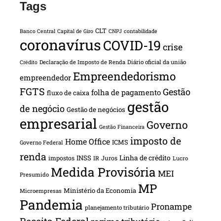
Tags
CLT
Banco Central
Capital de Giro
CNPJ
contabilidade
coronavírus
COVID-19
crise
Declaração de Imposto de Renda
Diário oficial da união
Crédito
Empreendedorismo
empreendedor
FGTS
Gestão
folha de pagamento
fluxo de caixa
gestão
de negócio
Gestão de negócios
empresarial
Governo
Gestão Financeira
imposto de
Home Office
ICMS
Governo Federal
renda
INSS
Linha de crédito
impostos
Juros
IR
Lucro
Medida Provisória
MEI
Presumido
MP
Ministério da Economia
Microempresas
Pandemia
Pronampe
planejamento tributário