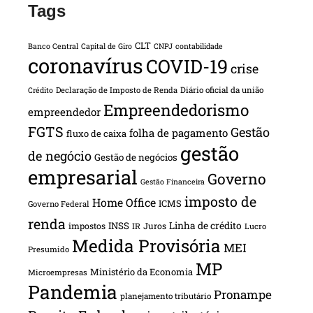
Tags
CLT
Banco Central
Capital de Giro
CNPJ
contabilidade
coronavírus
COVID-19
crise
Declaração de Imposto de Renda
Diário oficial da união
Crédito
Empreendedorismo
empreendedor
FGTS
Gestão
folha de pagamento
fluxo de caixa
gestão
de negócio
Gestão de negócios
empresarial
Governo
Gestão Financeira
imposto de
Home Office
ICMS
Governo Federal
renda
INSS
Linha de crédito
impostos
Juros
IR
Lucro
Medida Provisória
MEI
Presumido
MP
Ministério da Economia
Microempresas
Pandemia
Pronampe
planejamento tributário