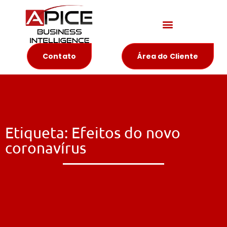
Materiais Educativos
Contato
Área do Cliente
Etiqueta: Efeitos do novo
coronavírus