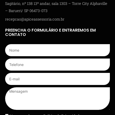
Sagitário, nº 138 13º andar, sala 1303 – Torre City Alphaville
– Barueri/ SP 06473-073
recepcao@apiceassessoria.com.br
PREENCHA O FORMULÁRIO E ENTRAREMOS EM
CONTATO