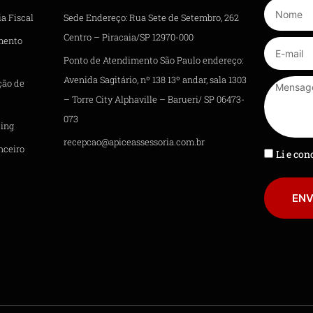
a Fiscal
Sede Endereço: Rua Sete de Setembro, 262
Centro – Piracaia/SP 12970-000
mento
Ponto de Atendimento São Paulo endereço:
Avenida Sagitário, nº 138 13º andar, sala 1303
ção de
– Torre City Alphaville – Barueri/ SP 06473-
073
ing
recepcao@apiceassessoria.com.br
nceiro
Li e co
ENV