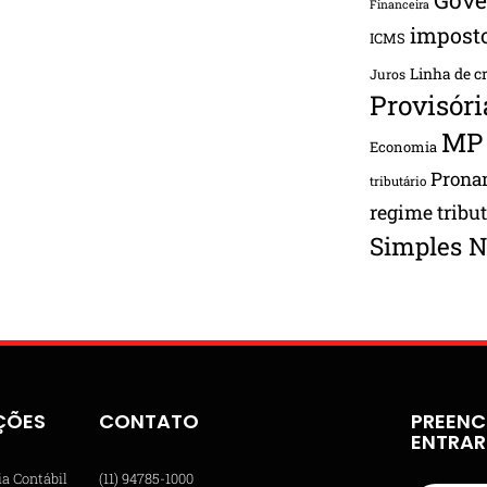
Financeira
impost
ICMS
Linha de c
Juros
Provisóri
MP
Economia
Pron
tributário
regime tribu
Simples N
ÇÕES
CONTATO
PREENC
ENTRA
ia Contábil
(11) 94785-1000