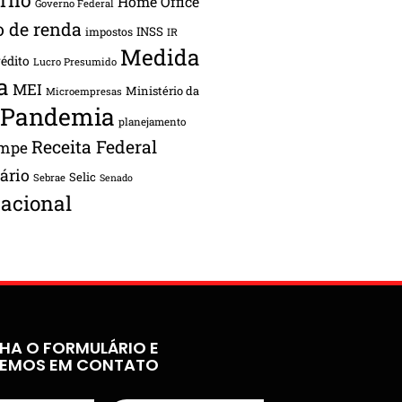
Home Office
Governo Federal
o de renda
INSS
impostos
IR
Medida
rédito
Lucro Presumido
a
MEI
Ministério da
Microempresas
Pandemia
planejamento
Receita Federal
ampe
tário
Selic
Sebrae
Senado
acional
HA O FORMULÁRIO E
REMOS EM CONTATO