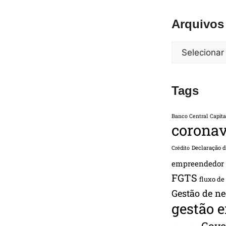
Arquivos
Tags
Banco Central
Capita
coronav
Declaração 
Crédito
empreendedor
FGTS
fluxo de
Gestão de ne
gestão 
Gove