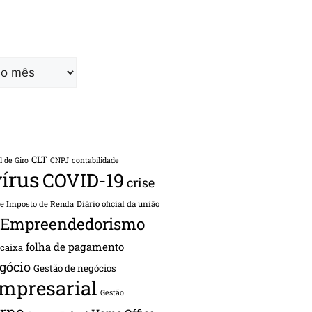
CLT
l de Giro
CNPJ
contabilidade
írus
COVID-19
crise
de Imposto de Renda
Diário oficial da união
Empreendedorismo
folha de pagamento
 caixa
gócio
Gestão de negócios
empresarial
Gestão
rno