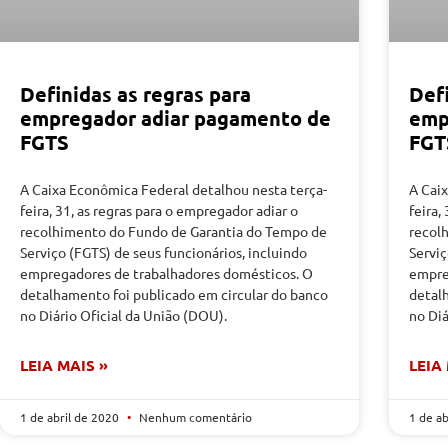
Definidas as regras para
Defi
empregador adiar pagamento de
emp
FGTS
FGT
A Caixa Econômica Federal detalhou nesta terça-
A Cai
feira, 31, as regras para o empregador adiar o
feira,
recolhimento do Fundo de Garantia do Tempo de
recol
Serviço (FGTS) de seus funcionários, incluindo
Serviç
empregadores de trabalhadores domésticos. O
empre
detalhamento foi publicado em circular do banco
detal
no Diário Oficial da União (DOU).
no Diá
LEIA MAIS »
LEIA
1 de abril de 2020
Nenhum comentário
1 de a