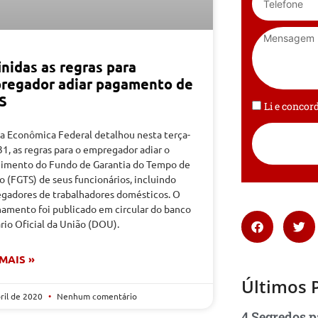
nidas as regras para
regador adiar pagamento de
S
Li e conco
xa Econômica Federal detalhou nesta terça-
 31, as regras para o empregador adiar o
himento do Fundo de Garantia do Tempo de
o (FGTS) de seus funcionários, incluindo
gadores de trabalhadores domésticos. O
hamento foi publicado em circular do banco
rio Oficial da União (DOU).
 MAIS »
Últimos 
bril de 2020
Nenhum comentário
4 Segredos p