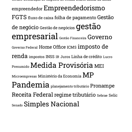
Empreendedorismo
empreendedor
FGTS
Gestão
folha de pagamento
fluxo de caixa
gestão
de negócio
Gestão de negócios
empresarial
Governo
Gestão Financeira
imposto de
Home Office
ICMS
Governo Federal
renda
INSS
Linha de crédito
impostos
Juros
IR
Lucro
Medida Provisória
MEI
Presumido
MP
Ministério da Economia
Microempresas
Pandemia
Pronampe
planejamento tributário
Receita Federal
regime tributário
Selic
Sebrae
Simples Nacional
Senado