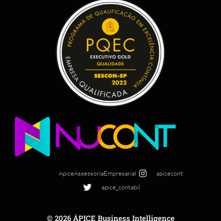
ApiceAssessoriaEmpresarial
apicecont
apice_contabil
© 2026 ÁPICE Business Intelligence