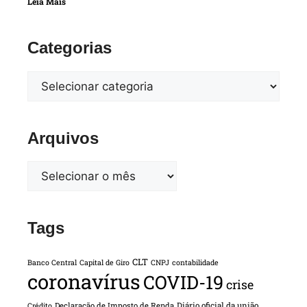
Leia Mais
Categorias
Arquivos
Tags
CLT
Banco Central
Capital de Giro
CNPJ
contabilidade
coronavírus
COVID-19
crise
Declaração de Imposto de Renda
Diário oficial da união
Crédito